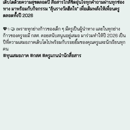
🎉 Happy Teacher’s Day 2026✨
💖🧑‍🏫 เพราะเรารู้ว่าความตั้งใจของ “'ครู” คือแรงผลักดันที
คนหนึ่ง กสศ. ขอยืนอยู่ข้าง ๆ เป็นเพื่อนร่วมทางที่พร้อมสน
'ความเสมอภาค' ไม่อาจเกิดขึ้นจากคน ๆ เดียว แต่คือการจับ
ต่อโอกาสที่กว้างกว่าเดิมผ่าน 4 เป้าหมาย More Growth 
💰 More Growth 4,200.- โอกาสใหม่ที่ใหญ่กว่าเดิม
ปรับอัตราเงินอุดหนุนใหม่เป็น 4,200 บาท/คน/ปี พร้อมดู
ข้อมูลร่วมกับ Hero Obec care เพราะสุขภาพจิตใจสำคัญ
⚙️ More Tools อัปเกรดเครื่องมือ✨✨
'ส่องทางทุน' แมตช์ทุนที่ใช่ ให้เด็กที่ต้องการ ที่ไม่ใช่แค
จับคู่ (Matching) ระหว่างความต้องการของเด็กกับแหล่งท