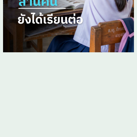
เดินต่อบนเส้นทางการเรียนรู้ของตนเอง
#กสศ
#ความเสมอภาคทางการศึกษา
#ทุนเสมอภาค
#เพ
ลง