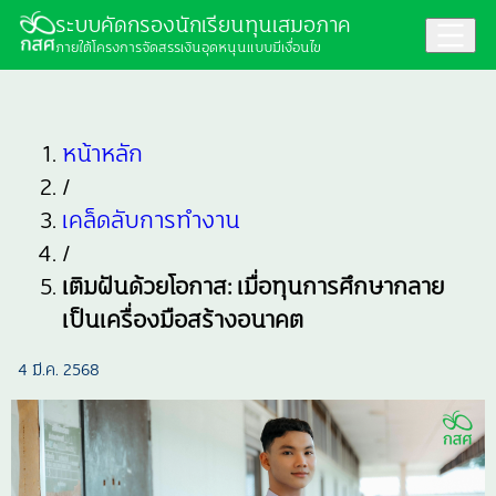
ระบบคัดกรองนักเรียนทุนเสมอภาค
ภายใต้โครงการจัดสรรเงินอุดหนุนแบบมีเงื่อนไข
หน้าหลัก
/
เคล็ดลับการทำงาน
/
เติมฝันด้วยโอกาส: เมื่อทุนการศึกษากลาย
เป็นเครื่องมือสร้างอนาคต
4 มี.ค. 2568