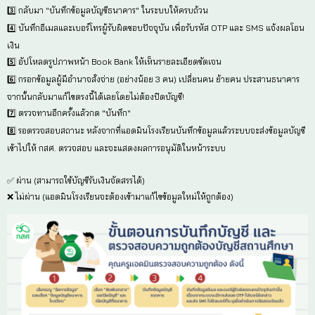
ช่อง "เลือก นร. ที่เปิดบัญชีและพร้อมเพย์แล้ว" ได้เลย