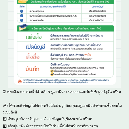
1️⃣ เข้าเมนู "นร. กลุ่มต่อเนื่อง" → เลือก "ขอเปิดบัญชีพร้อ
2️⃣ เลือก "ระดับชั้น" และ "ห้องเรียน"
3️⃣ คลิกปุ่ม "บันทึกข้อมูล" ที่ท้ายรายชื่อนักเรียน (กรอกธ
4️⃣ คลิก "พิมพ์แบบขอเปิดบัญชี" เพื่อให้นักเรียนนำไปยื่น
5️⃣ ✨ สำคัญที่สุด หลังจากเด็กไปเปิดบัญชีมาเรียบร้อยแล้ว 
ช่อง "รายงานการเปิดพร้อมเพย์" หากไม่ติ๊ก ถือว่าการเปิดบ
💸 พิเศษ! หากเลือกธนาคารกรุงไทย, ออมสิน หรือ ธ.ก.
บัญชี 0 บาท (ไม่ต้องมีเงินฝากแรกเข้า) แล้วไปยื่นสาขาใกล
🔻กรณีนักเรียนมีบัญชีพร้อมเพย์ที่ผูกกับเลขบัตรประชาชนอย
บัญชีพร้อมเพย์นั้นได้เลยแค่เพียงให้คุณครูประจำชั้น เข้า
พร้อมเพย์ > กรอกข้อมูลธนาคารและสาขาบัญชีธนาคารที่นักเ