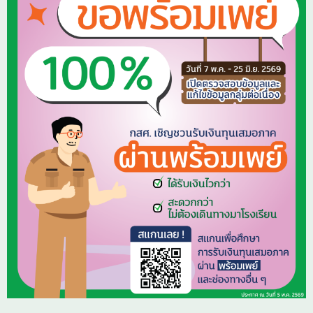
📌 ครูประจำชั้นต้องพิมพ์แบบขอเปิดบัญชีพร้อมเพย์ในระ
📌 เปิดบัญชีพร้อมเพย์กับเลขบัตรประชาชนเท่านั้น ไม่สาม
📌 ครูประจำชั้นกลับมาติ๊กเลือกเปิดบัญชีพร้อมเพย์แล้วในระ
👩‍❤️‍👨 พร้อมเพย์ผู้ปกครอง 👫
📌ต้องเป็น ‘ผู้ปกครองตามรายชื่อ’ ที่ระบุไว้ในแบบ นร./ก
‘ผูกกับเลขบัตรประชาชน’ เท่านั้น และไม่สามารถผูกกับเบอร
👉 ทั้งนี้ สามารถศึกษารายละเอียดการรับเงินผ่านบัญชีพร้อ
https://cutt.ly/OtZPYfvd
☎️ สอบถามเพิ่มเติมทางช่องแชทเพจ หรือ 02-079-5475 กด
ที่ line @cctthailand แอดมินพร้อมให้คำปรึกษา
#ทุนเสมอภาค #พร้อมใจใช้พร้อมเพย์